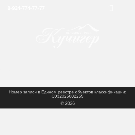
8-924-774-77-77
ОБ ИСТОЧНИКЕ
ВОПРОС-ОТВЕТ
Номер записи в Едином реестре объектов классификации:
С032025002255
© 2026