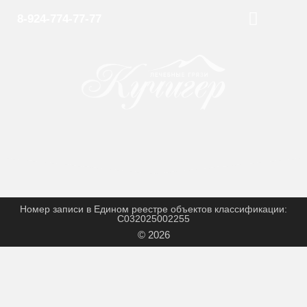
8-924-774-77-77
ОБ ИСТОЧНИКЕ
ВОПРОС-ОТВЕТ
Номер записи в Едином реестре объектов классификации:
С032025002255
© 2026