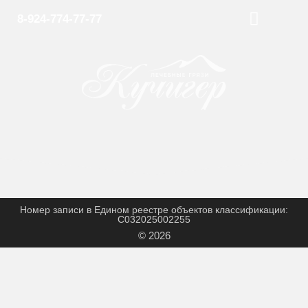
8-924-774-77-77
ОБ ИСТОЧНИКЕ
ВОПРОС-ОТВЕТ
Номер записи в Едином реестре объектов классификации:
С032025002255
© 2026